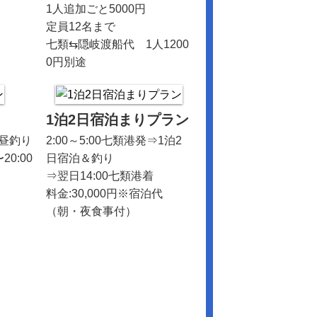
1人追加ごと5000円
定員12名まで
七類⇆隠岐渡船代 1人1200
0円別途
1泊2日宿泊まりプラン
⇒昼釣り
2:00～5:00七類港発⇒1泊2
20:00
日宿泊＆釣り
⇒翌日14:00七類港着
料金:30,000円※宿泊代
（朝・夜食事付）