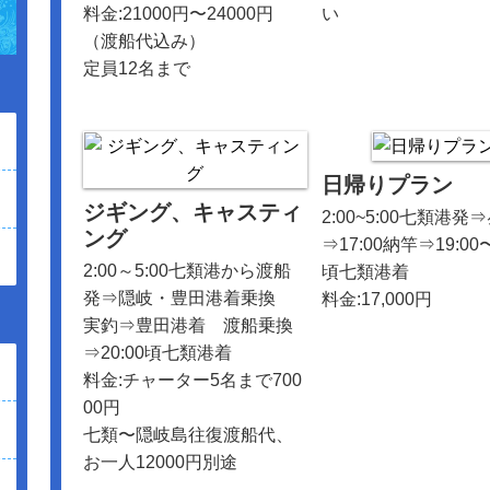
料金:21000円〜24000円
い
（渡船代込み）
定員12名まで
日帰りプラン
ジギング、キャスティ
2:00~5:00七類港発
ング
⇒17:00納竿⇒19:00〜
2:00～5:00七類港から渡船
頃七類港着
発⇒隠岐・豊田港着乗換
料金:17,000円
実釣⇒豊田港着 渡船乗換
⇒20:00頃七類港着
料金:チャーター5名まで700
00円
七類〜隠岐島往復渡船代、
お一人12000円別途