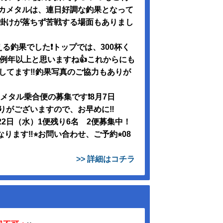
イカメタルは、連日好調な釣果となって
仕掛けが落ちず苦戦する場面もありまし
釣果でした❗️トップでは、300杯く
例年以上と思いますね👍これからにも
してます‼️釣果写真のご協力もありが
イカメタル乗合便の募集です❗️8月7日
がございますので、お早めに‼️
22日（水）1便残り6名 2便募集中！
ます‼️⭐︎お問い合わせ、ご予約⭐︎08
>> 詳細はコチラ