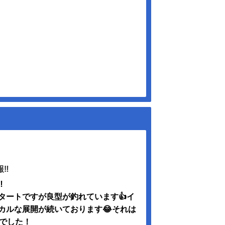
‼️
️
スタートですが良型が釣れています👍イ
カルな展開が続いております😂それは
ほどでした！