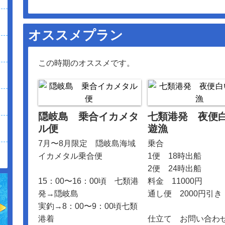
オススメプラン
この時期のオススメです。
隠岐島 乗合イカメタ
七類港発 夜便
ル便
遊漁
7月〜8月限定 隠岐島海域
乗合
イカメタル乗合便
1便 18時出船
2便 24時出船
15：00〜16：00頃 七類港
料金 11000円
発→隠岐島
通し便 2000円引き
実釣→8：00〜9：00頃七類
港着
仕立て お問い合わ