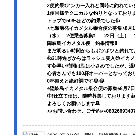
2便釣果❗️アンカー入れと同時に釣れて
1便同様テクニカルな釣りとなっておりま
トップで50杯ほどの釣果でした👍
⭐︎七類港発イカメタル乗合便の募集⭐︎8月
（水） 2便乗合募集❗️ 22日（土） 1
隠岐島イカメタル便 釣果情報‼️
まだ明るい時間からもポツポツと釣れて
👍21時過ぎからはラッシュ突入😊イ
す👍早い時間は型は小さめでしたが、遅
心者さんでも100杯オーバーとなっておりト
0杯超えと絶好調です😂😂
⭐︎隠岐島イカメタル乗合便の募集⭐︎8月
中❗️仕立て便は、随時募集しております
よろしくお願いします🙇
⭐︎⭐︎お問い合わせ、ご予約⭐︎⭐︎0802669