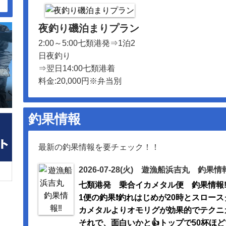
夜釣り磯泊まりプラン
2:00～5:00七類港発⇒1泊2
日夜釣り
⇒翌日14:00七類港着
料金:20,000円※弁当別
釣果情報
最新の釣果情報を要チェック！！
2026-07-28(火) 遊漁船浜吉丸 釣果情報
七類港発 乗合イカメタル便 釣果情報‼
1便の釣果❗️釣れはじめが20時とスロー
カメタルよりオモリグが効果的でテクニ
それで、面白いかと👍トップで50杯