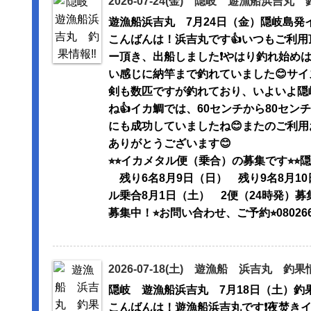
2026-07-24(金) 隠岐 遊漁船浜吉丸 
遊漁船浜吉丸 7月24日（金）隠岐島発
こんばんは！浜吉丸です👍いつもご利用
ー頂き、出船しました❗️やはり釣れ始め
い感じに納竿まで釣れていました😊サイ
剣も数匹ですが釣れており、いよいよ隠
ね👍イカ鯛では、60センチから80セ
にも成功していましたね😊またのご利用
ありがとうございます😊
⭐︎⭐︎イカメタル便（乗合）の募集です⭐︎
残り6名8月9日（日） 残り9名8月1
ル乗合8月1日（土） 2便（24時発）募
募集中！⭐︎お問い合わせ、ご予約⭐︎0802
2026-07-18(土) 遊漁船 浜吉丸 釣果情
隠岐 遊漁船浜吉丸 7月18日（土）釣果
こんばんは！遊漁船浜吉丸です❗️夜焚き