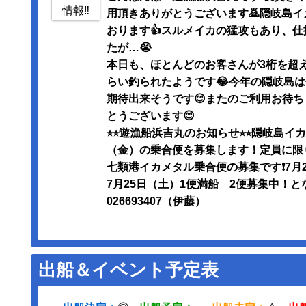
用頂きありがとうございます🙇隠岐島
おります👍スルメイカの猛攻もあり、
たが…😭
本日も、ほとんどのお客さんが3桁を超える
らい釣られたようです😂今年の隠岐島は
期待出来そうです😊またのご利用お待ち
とうございます😊
⭐︎⭐︎遊漁船浜吉丸のお知らせ⭐︎⭐︎隠岐島
（金）の乗合便を募集します！定員に限り
七類港イカメタル乗合便の募集です❗️7月
7月25日（土）1便満船 2便募集中！となり
026693407（伊藤）
出船＆イベント予定表