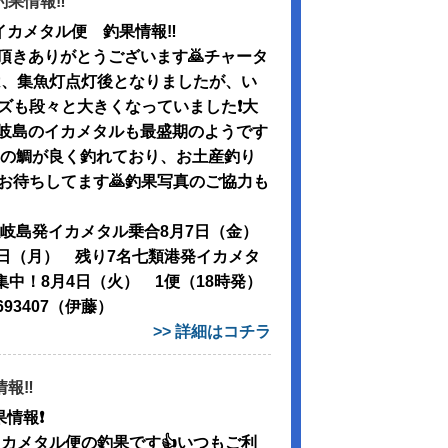
釣果情報‼️
イカメタル便 釣果情報‼️
頂きありがとうございます🙇チャータ
は、集魚灯点灯後となりましたが、い
ズも段々と大きくなっていました❗️大
岐島のイカメタルも最盛期のようです
ンチの鯛が良く釣れており、お土産釣り
お待ちしてます🙇釣果写真のご協力も
⭐︎隠岐島発イカメタル乗合8月7日（金）
0日（月） 残り7名七類港発イカメタ
集中！8月4日（火） 1便（18時発）
6693407（伊藤）
>> 詳細はコチラ
報‼️
情報❗️
イカメタル便の釣果です👍いつもご利