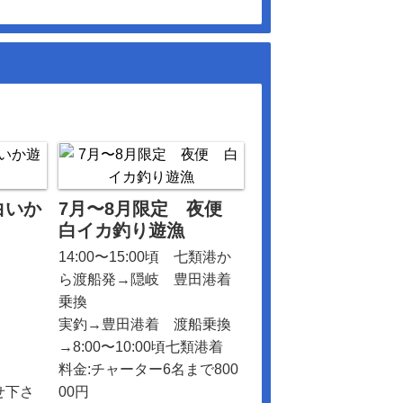
白いか
7月〜8月限定 夜便
白イカ釣り遊漁
14:00〜15:00頃 七類港か
ら渡船発→隠岐 豊田港着
乗換
実釣→豊田港着 渡船乗換
→8:00〜10:00頃七類港着
料金:チャーター6名まで800
せ下さ
00円