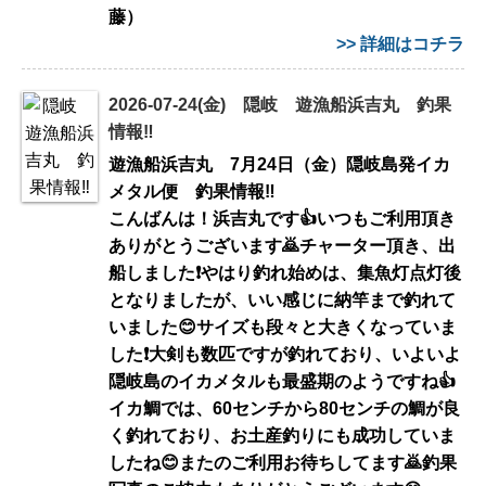
藤）
>> 詳細はコチラ
2026-07-24(金) 隠岐 遊漁船浜吉丸 釣果
情報‼️
遊漁船浜吉丸 7月24日（金）隠岐島発イカ
メタル便 釣果情報‼️
こんばんは！浜吉丸です👍いつもご利用頂き
ありがとうございます🙇チャーター頂き、出
船しました❗️やはり釣れ始めは、集魚灯点灯後
となりましたが、いい感じに納竿まで釣れて
いました😊サイズも段々と大きくなっていま
した❗️大剣も数匹ですが釣れており、いよいよ
隠岐島のイカメタルも最盛期のようですね👍
イカ鯛では、60センチから80センチの鯛が良
く釣れており、お土産釣りにも成功していま
したね😊またのご利用お待ちしてます🙇釣果