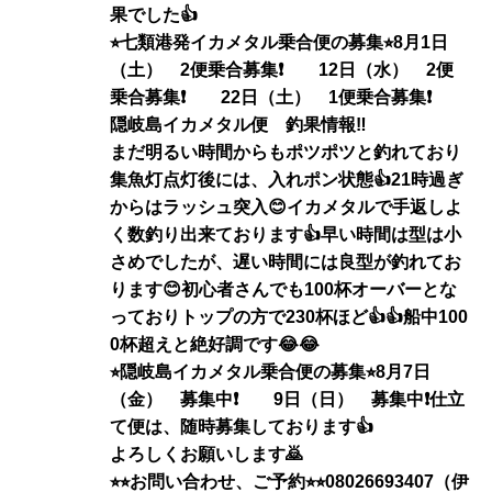
果でした👍
⭐︎七類港発イカメタル乗合便の募集⭐︎8月1日
（土） 2便乗合募集❗️ 12日（水） 2便
乗合募集❗️ 22日（土） 1便乗合募集❗️
隠岐島イカメタル便 釣果情報‼️
まだ明るい時間からもポツポツと釣れており
集魚灯点灯後には、入れポン状態👍21時過ぎ
からはラッシュ突入😊イカメタルで手返しよ
く数釣り出来ております👍早い時間は型は小
さめでしたが、遅い時間には良型が釣れてお
ります😊初心者さんでも100杯オーバーとな
っておりトップの方で230杯ほど👍👍船中100
0杯超えと絶好調です😂😂
⭐︎隠岐島イカメタル乗合便の募集⭐︎8月7日
（金） 募集中❗️ 9日（日） 募集中❗️仕立
て便は、随時募集しております👍
よろしくお願いします🙇
⭐︎⭐︎お問い合わせ、ご予約⭐︎⭐︎08026693407（伊