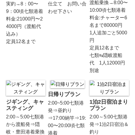
渡船乗換→8:00〜
実釣→8：00〜
仕立て お問い合
10:00頃七類港着
9：00頃七類港着
わせ下さい
料金:チャーター6
料金:21000円〜2
名まで80000円
4000円（渡船代
1人追加ごと5000
込み）
円
定員12名まで
定員12名まで
七類⇆隠岐渡船
代 1人12000円
別途
日帰りプラン
ジギング、キャ
1泊2日宿泊まり
2:00~5:00七類港
スティング
プラン
発⇒昼釣り
2:00～5:00七類港
2:00～5:00七類港
⇒17:00納竿⇒19:
から渡船発⇒隠
発⇒1泊2日宿泊＆
00〜20:00頃七類
岐・豊田港着乗換
釣り
港着