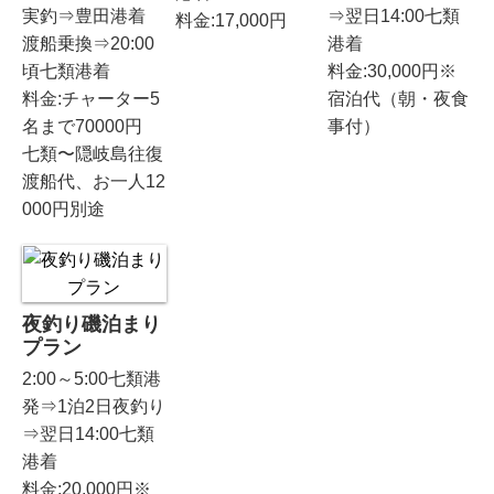
実釣⇒豊田港着
⇒翌日14:00七類
料金:17,000円
渡船乗換⇒20:00
港着
頃七類港着
料金:30,000円※
料金:チャーター5
宿泊代（朝・夜食
名まで70000円
事付）
七類〜隠岐島往復
渡船代、お一人12
000円別途
夜釣り磯泊まり
プラン
2:00～5:00七類港
発⇒1泊2日夜釣り
⇒翌日14:00七類
港着
料金:20,000円※