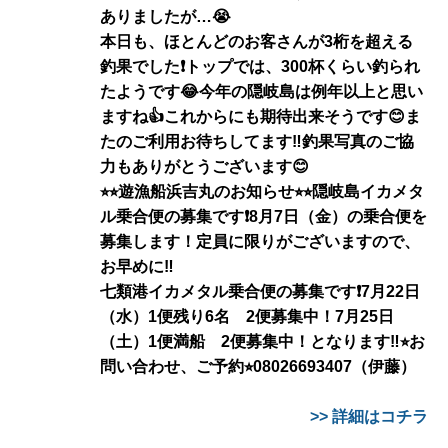
ありましたが…😭
本日も、ほとんどのお客さんが3桁を超える
釣果でした❗️トップでは、300杯くらい釣られ
たようです😂今年の隠岐島は例年以上と思い
ますね👍これからにも期待出来そうです😊ま
たのご利用お待ちしてます‼️釣果写真のご協
力もありがとうございます😊
⭐︎⭐︎遊漁船浜吉丸のお知らせ⭐︎⭐︎隠岐島イカメタ
ル乗合便の募集です❗️8月7日（金）の乗合便を
募集します！定員に限りがございますので、
お早めに‼️
七類港イカメタル乗合便の募集です❗️7月22日
（水）1便残り6名 2便募集中！7月25日
（土）1便満船 2便募集中！となります‼️⭐︎お
問い合わせ、ご予約⭐︎08026693407（伊藤）
>> 詳細はコチラ