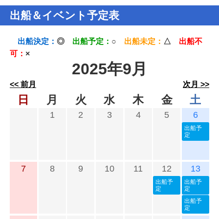
出船＆イベント予定表
出船決定：
◎
出船予定：
○
出船未定：
△
出船不
可：
×
2025年9月
<< 前月
次月 >>
日
月
火
水
木
金
土
1
2
3
4
5
6
出船予
定
7
8
9
10
11
12
13
出船予
出船予
定
定
出船予
定