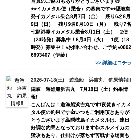
写真のご協力もありがとうございます😊
⭐︎⭐︎イカメタル便（乗合）の募集です⭐︎⭐︎隠岐島
発イカメタル乗合8月7日（金） 残り6名8月
9日（日） 残り9名8月10日（月） 残り7名
七類港発イカメタル乗合8月1日（土） 2便
（24時発）募集中！8月4日（火） 1便（18
時発）募集中！⭐︎お問い合わせ、ご予約⭐︎0802
6693407（伊藤）
>> 詳細はコチラ
2026-07-18(土) 遊漁船 浜吉丸 釣果情報‼️
隠岐 遊漁船浜吉丸 7月18日（土）釣果情
報❗️
こんばんは！遊漁船浜吉丸です❗️夜焚きイカメ
タル便の釣果です👍いつもご利用頂きありが
とうございます🙇隠岐島イカメタルは、連日
好調な釣果となっております👍スルメイカの
猛攻もあり、仕掛けが落ちず苦戦する場面も