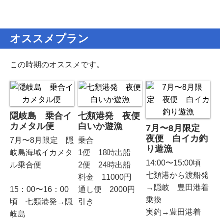
オススメプラン
この時期のオススメです。
隠岐島 乗合イ
七類港発 夜便
カメタル便
白いか遊漁
7月〜8月限定
夜便 白イカ釣
7月〜8月限定 隠
乗合
り遊漁
岐島海域イカメタ
1便 18時出船
14:00〜15:00頃
ル乗合便
2便 24時出船
七類港から渡船発
料金 11000円
→隠岐 豊田港着
15：00〜16：00
通し便 2000円
乗換
頃 七類港発→隠
引き
実釣→豊田港着
岐島