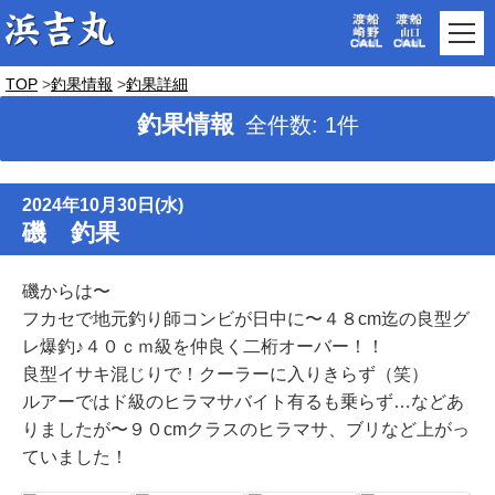
TOP
釣果情報
釣果詳細
釣果情報
全件数: 1件
2024年10月30日(水)
磯 釣果
磯からは〜
フカセで地元釣り師コンビが日中に〜４８cm迄の良型グ
レ爆釣♪４０ｃｍ級を仲良く二桁オーバー！！
良型イサキ混じりで！クーラーに入りきらず（笑）
ルアーではド級のヒラマサバイト有るも乗らず…などあ
りましたが〜９０cmクラスのヒラマサ、ブリなど上がっ
ていました！