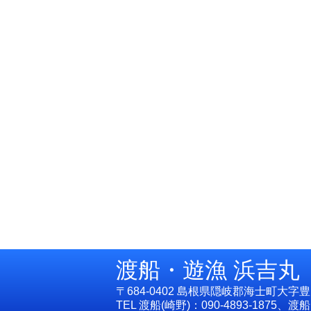
渡船・遊漁 浜吉丸
〒684-0402 島根県隠岐郡海士町大字豊
TEL 渡船(崎野)：090-4893-1875、渡船(山