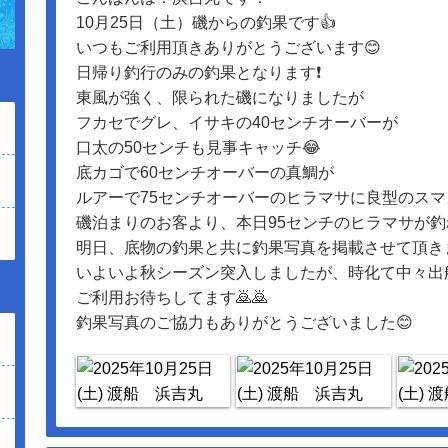
10月25日（土）磯からの釣果です👍
いつもご利用頂きありがとうございます😊
日帰り釣行のみの釣果となります❗️
東風が強く、限られた磯になりましたが
フカセでグレ、イサキの40センチオーバーが
口太の50センチも見事キャッチ😂
底カゴで60センチオーバーの真鯛が
ルアーで75センチオーバーのヒラマサに良型のスマ
磯泊まりのお客より、本日95センチのヒラマサが釣
明日、底物の釣果と共に釣果写真を掲載させて頂きま
いよいよ秋シーズン突入しましたが、時化て中々出船
ご利用お待ちしてます🙇🙇
釣果写真のご協力もありがとうございました😊