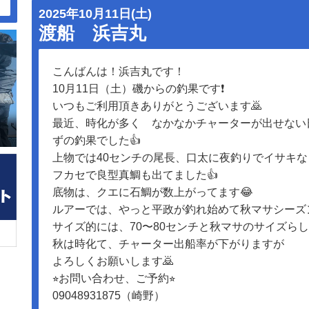
2025年10月11日(土)
渡船 浜吉丸
こんばんは！浜吉丸です！
10月11日（土）磯からの釣果です❗️
いつもご利用頂きありがとうございます🙇
最近、時化が多く なかなかチャーターが出せない
ずの釣果でした👍
上物では40センチの尾長、口太に夜釣りでイサキなど
フカセで良型真鯛も出てました👍
底物は、クエに石鯛が数上がってます😂
ルアーでは、やっと平政が釣れ始めて秋マサシーズン
サイズ的には、70〜80センチと秋マサのサイズらし
秋は時化て、チャーター出船率が下がりますが
よろしくお願いします🙇
⭐︎お問い合わせ、ご予約⭐︎
09048931875（崎野）