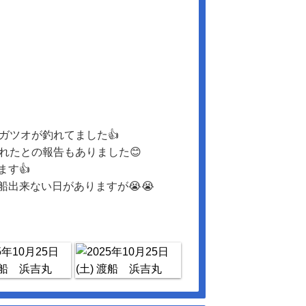
ガツオが釣れてました👍
れたとの報告もありました😊
す👍
出来ない日がありますが😭😭