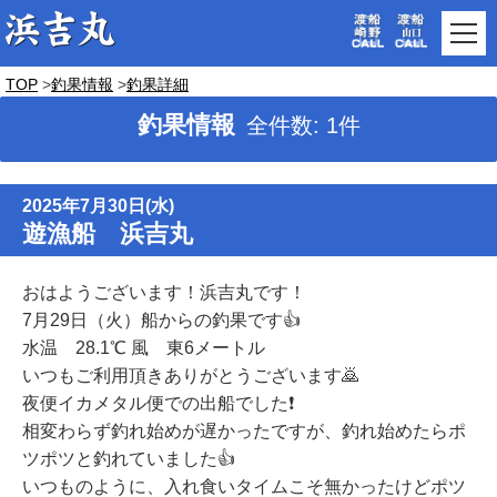
TOP
釣果情報
釣果詳細
釣果情報
全件数: 1件
2025年7月30日(水)
遊漁船 浜吉丸
おはようございます！浜吉丸です！
7月29日（火）船からの釣果です👍
水温 28.1℃ 風 東6メートル
いつもご利用頂きありがとうございます🙇
夜便イカメタル便での出船でした❗️
相変わらず釣れ始めが遅かったですが、釣れ始めたらポ
ツポツと釣れていました👍
いつものように、入れ食いタイムこそ無かったけどポツ