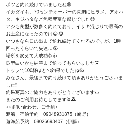
ポツと釣れ続けていましたね😅
イカダイも、70センチオーバーの真鯛にヒラメ、アオハ
タ、キジハタなど魚種豊富な感じでした😊
アジも良型が数多く釣れており、イサキ混じりで最高の
お土産になったのでは😂😂
いつもなら日の出まで釣れ続けてくれるのですが、1時
回ったくらいで失速…😭
場所を変えて大成功👍👍
良型白いかを納竿まで釣ってもらいました🤣
トップで100杯ほどの釣果でしたね👍
みなさん、最後まで釣り続けて頂きありがとうございま
した❗️
釣果写真のご協力もありがとうございます🙇
またのご利用お待ちしてます🙇🙇
⭐︎お問い合わせ、ご予約⭐︎
渡船、宿泊予約 09048931875（崎野）
遊漁船予約 08026693407（伊藤）